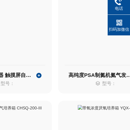
电话
扫码加微信
分液漏斗振荡器 触摸屏自动放气 CHZD-6Z
高纯度PSA制氮机氮气发生器 AY
型号：
型号：