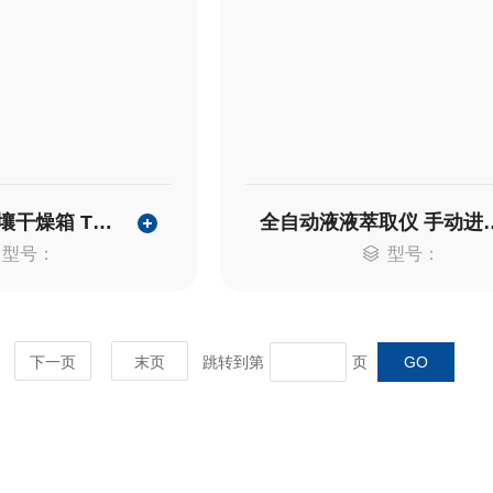
多样品12位土壤干燥箱 TRX-12
全自动液液萃取仪 
型号：
型号：
下一页
末页
跳转到第
页