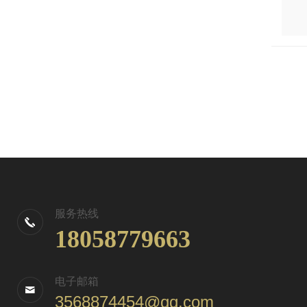
服务热线
18058779663
电子邮箱
3568874454@qq.com