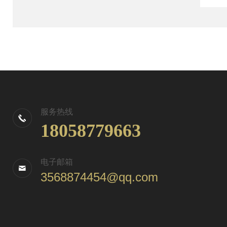
服务热线
18058779663
电子邮箱
3568874454@qq.com