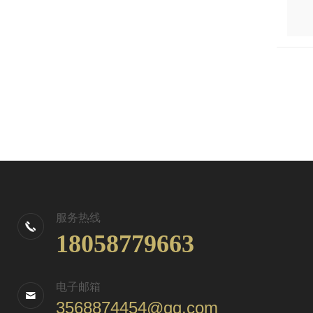
服务热线
18058779663
电子邮箱
3568874454@qq.com