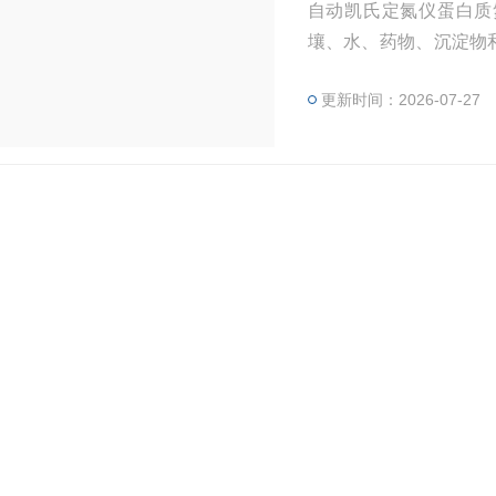
自动凯氏定氮仪蛋白质
壤、水、药物、沉淀物
观，具有使用安全可靠
更新时间：2026-07-27