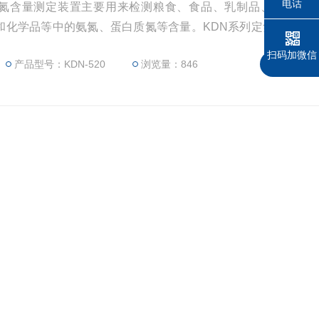
电话
氮含量测定装置主要用来检测粮食、食品、乳制品、饮料、
和化学品等中的氨氮、蛋白质氮等含量。KDN系列定氮仪蒸馏
、操作简单、快速省时等众多特点。
扫码加微信
产品型号：KDN-520
浏览量：846
查看更多