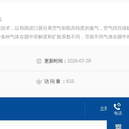
-5L
离技术，以韩国进口膜分离空气制取高纯度的氮气，空气经压缩
于各种气体在膜中溶解度和扩散系数不同，导致不同气体在膜中
，利用氧和氮等不同性质的气体在膜中具有不同的渗透速率来使
更新时间：
2026-07-28
访 问 量 ：
633
立即咨询
电话