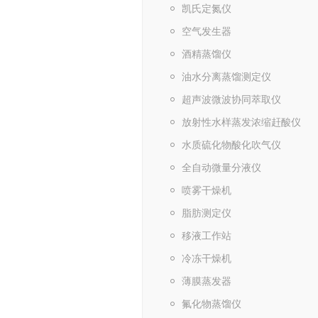
凯氏定氮仪
空气发生器
酒精蒸馏仪
油水分离蒸馏测定仪
超声波微波协同萃取仪
放射性水样蒸发浓缩赶酸仪
水质硫化物酸化吹气仪
全自动微量分液仪
喷雾干燥机
脂肪测定仪
移液工作站
冷冻干燥机
薄膜蒸发器
氟化物蒸馏仪