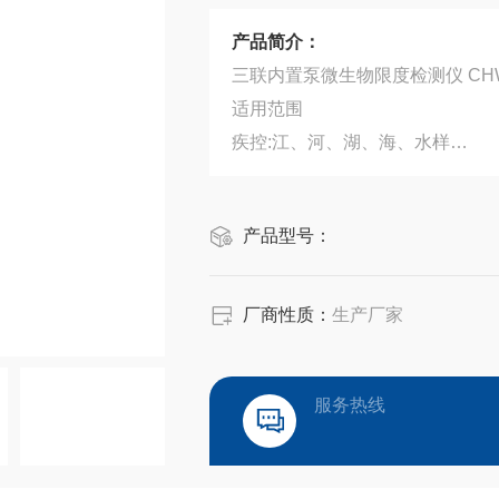
产品简介：
三联内置泵微生物限度检测仪 CHW
适用范围
疾控:江、河、湖、海、水样
食品:纯净水、矿泉水、饮料
制药:纯化水、注射用水、原料药
产品型号：
化工:各种需
厂商性质：
生产厂家
服务热线