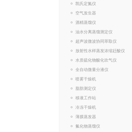
凯氏定氮仪
空气发生器
酒精蒸馏仪
油水分离蒸馏测定仪
超声波微波协同萃取仪
放射性水样蒸发浓缩赶酸仪
水质硫化物酸化吹气仪
全自动微量分液仪
喷雾干燥机
脂肪测定仪
移液工作站
冷冻干燥机
薄膜蒸发器
氟化物蒸馏仪