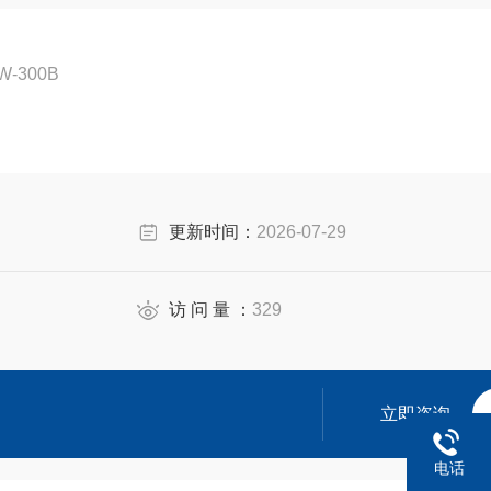
-300B
、胶囊、生物制品、片剂、口服制剂
更新时间：
2026-07-29
测试微生物水样 化妆品:各种用水及产品
访 问 量 ：
329
立即咨询
电话