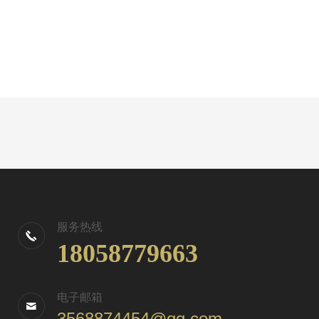
服务热线
18058779663
电子邮箱
3568874454@qq.com