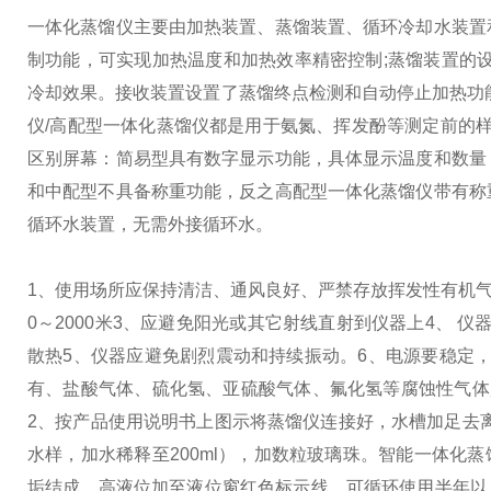
一体化蒸馏仪主要由加热装置、蒸馏装置、循环冷却水装置
制功能，可实现加热温度和加热效率精密控制;蒸馏装置的
冷却效果。接收装置设置了蒸馏终点检测和自动停止加热功
仪/高配型一体化蒸馏仪都是用于氨氮、挥发酚等测定前的
区别
屏幕：简易型具有数字显示功能，具体显示温度和数量
和中配型不具备称重功能，反之高配型一体化蒸馏仪带有称
循环水装置，无需外接循环水。
1、使用场所应保持清洁、通风良好、严禁存放挥发性有机
0～2000米
3、应避免阳光或其它射线直射到仪器上
4、 
散热
5、仪器应避免剧烈震动和持续振动。
6、电源要稳定，
有、盐酸气体、硫化氢、亚硫酸气体、氟化氢等腐蚀性气体
2、按产品使用说明书上图示将蒸馏仪连接好，水槽加足去
水样，加水稀释至200ml），加数粒玻璃珠。
智能一体化蒸
垢结成，高液位加至液位窗红色标示线，可循环使用半年以