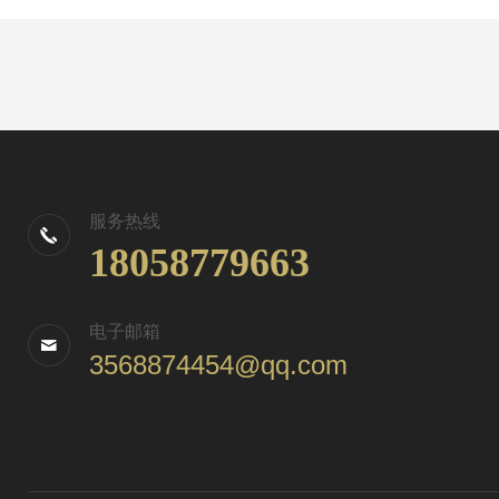
服务热线
18058779663
电子邮箱
3568874454@qq.com