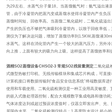
为29左右、水蒸气分子量18。
当蒸馏氨气时：氨气溢出液
管，由于冷凝管内把蒸汽变成蒸馏水使得冷凝管内产生负压
蒸馏时间短、回收率高。
当蒸馏二氧化硫时，二氧化硫溢出
产生的负压也不够把气体吸到冷凝管内，以致于回收率低，
测仪为了解决这问题，增加了蒸馏功率到1.5KW,蒸馏液30ml/
水蒸气。这样在消化管内产生一个较大的蒸汽压力，另外冷
向上推，上面有较大的吸力向上吸。这样提高了蒸馏效率和
酒精SO2蒸馏设备CHSO2-3 常规SO2残留量测定
二氧化硫
式微型热敏打印机、无线传输模块和集成芯片构成，可直接
计算机接口将数据传输到“食品安全信息系统"终端数据库进
使用和车载使用。
二氧化硫检测仪是一种工业用高灵敏度、
的嵌入式微处理器控制，配合大规模数字集成电路和微功耗
气体浓度达到或超过预设浓度值时，仪器立即发出声、光、
居国内水平。
二氧化硫检测仪特点：
1.高度防水设计 超小