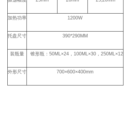
加热功率
1200W
托盘尺寸
390*290MM
装瓶量
锥形瓶
：
50ML×
24
，
100ML
×30
，
250ML×
12
外形尺寸
700×600×400
mm