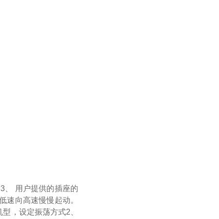
。
3、 用户提供的插座的
从低速向高速慢慢起动。
机型，设定振荡方式
2、