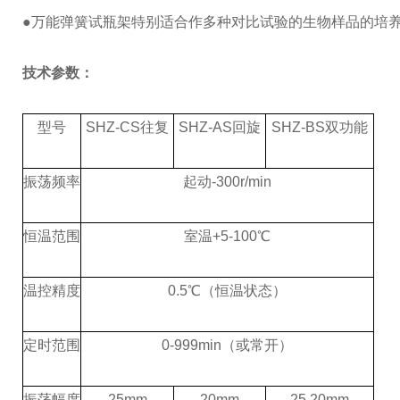
●万能弹簧试瓶架特别适合作多种对比试验的生物样品的培
技术参数：
型号
SHZ-CS往复
SHZ-AS回旋
SHZ-BS
双功能
振荡频率
起动
-300r/min
恒温范围
室温
+5
-100℃
温控精度
0.
5
℃
（恒温状态）
定时范围
0-999
min（或常开）
振荡幅度
25mm
20mm
25,20mm