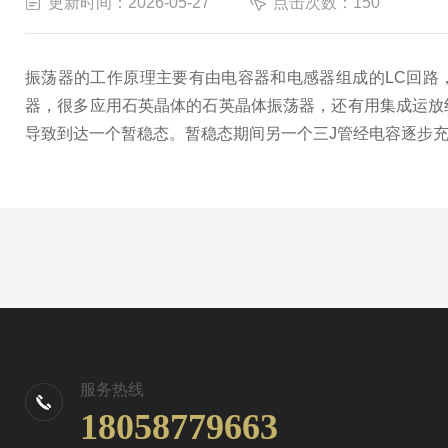
更新时间：2026-05-27
点击次数：150
振荡器的工作原理主要有由电容器和电感器组成的LC回路
器，很多应用石英晶体的石英晶体振荡器，还有用集成运放
导致到达一个暂稳态。暂稳态期间另一个三J管经电容逐步
服务热线
18058779663