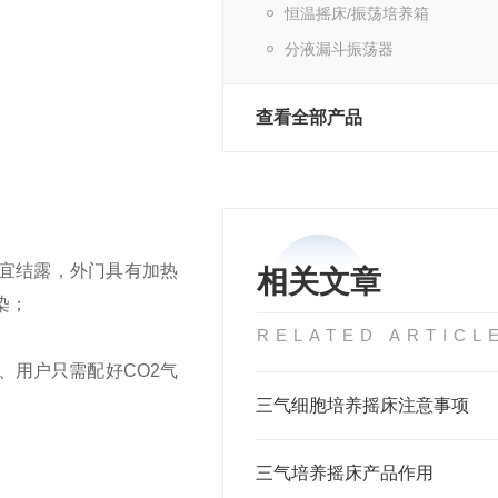
恒温摇床/振荡培养箱
分液漏斗振荡器
查看全部产品
宜结露，外门具有加热
相关文章
染；
RELATED ARTICL
、用户只需配好
CO2
气
三气细胞培养摇床注意事项
三气培养摇床产品作用