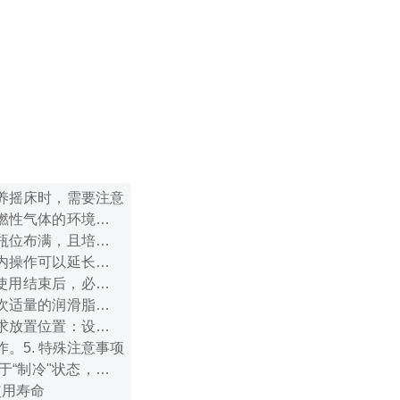
养摇床时，需要注意
燃性气体的环境中使
瓶位布满，且培养液
内操作可以延长设备
使用结束后，必须清
次适量的润滑脂，以
求
放置位置：设备应
作。
5. 特殊注意事项
于“制冷"状态，应定
使用寿命