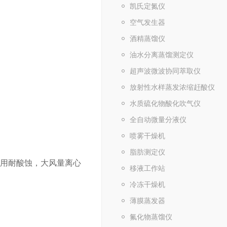
凯氏定氮仪
空气发生器
酒精蒸馏仪
油水分离蒸馏测定仪
超声波微波协同萃取仪
放射性水样蒸发浓缩赶酸仪
水质硫化物酸化吹气仪
全自动微量分液仪
喷雾干燥机
脂肪测定仪
采用耐酸蚀，大风量离心
移液工作站
冷冻干燥机
薄膜蒸发器
氟化物蒸馏仪