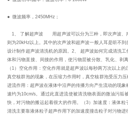
● 微波频率，2450MHz；
1、 了解超声波
用超声波可以分为三种，即次声波、声波、
则为20kHz以上。其中的次声波和超声波一般人耳是听不
设计制作超声波清洗机的原因。
2、 超声波如何完成清洗工
体和污物直接、间接的作用，使污物层被分散、乳化、剥
（1）空化作用：空化作用就是超声波以每秒两万次以上的
真空核群泡的现象，在压缩力作用时，真空核群泡受压力压
进流作用：超声波在液体中沿声的传播方向产生流动的现象称
速约为10cm/s。通过此直进流使被清洗物表面的微油污
快，对污物的搬运起着很大的作用。
（3）加速度：液体粒
清洗主要靠液体粒子超声作用下的加速度撞击粒子对污物进