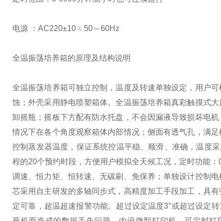
电源 ：AC220±10﹪50～60Hz
全温振荡培养箱的原理及结构说明
全温振荡培养箱可独立控制，温度及转速单独设定，用户可
蚀；外壳采用静电喷塑箱体。全温振荡培养箱真彩触摸式大
卸摇瓶；摇板下方配有防水托盘，不会因漏液导致损坏电机
情况下在各个角度观察箱体内部情况；侧面有透气孔，满足
控制蒸发器温度，保证系统控温平稳、顺滑、准确，温度采
程的20个预约时段，方便用户模拟全天候工况，定时功能：
调速、恒力矩、恒转速、无碳刷、免保养；单独设计控制电
芯采用自主研发的多轴同步式，高精度加工手段加工，具有
定可靠，超温超速报警功能。超过设定温度3°或超过设定转
死机而造成的数据丢失问题，内设微型打印机，可定时打