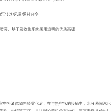
动泵转速/风量/通针频率
，喷雾、烘干及收集系统采用透明的优质高硼
室中将液体物料经雾化后，在与热空气的接触中，水分瞬间汽化
蒸发、粉碎等工序，且得到的颗粒分布均匀。
喷雾干燥具传热快