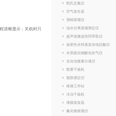
凯氏定氮仪
空气发生器
酒精蒸馏仪
油水分离蒸馏测定仪
程清晰显示；关机时只
超声波微波协同萃取仪
放射性水样蒸发浓缩赶酸仪
水质硫化物酸化吹气仪
全自动微量分液仪
喷雾干燥机
脂肪测定仪
移液工作站
冷冻干燥机
薄膜蒸发器
氟化物蒸馏仪