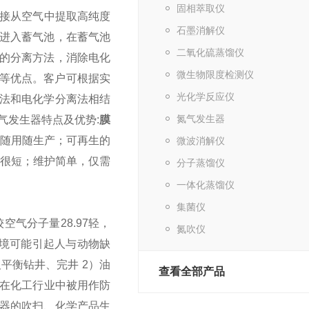
固相萃取仪
直接从空气中提取高纯度
石墨消解仪
进入蓄气池，在蓄气池
二氧化硫蒸馏仪
的分离方法，消除电化
微生物限度检测仪
长等优点。客户可根据实
光化学反应仪
法和电化学分离法相结
氮气发生器
气发生器特点及优势:
膜
随用随生产；
可再生的
微波消解仪
很短；
维护简单，仅需
分子蒸馏仪
一体化蒸馏仪
集菌仪
空气分子量28.97轻，
氮吹仪
气环境可能引起人与动物缺
平衡钻井、完井 2）油
查看全部产品
在化工行业中被用作防
器的吹扫、化学产品生