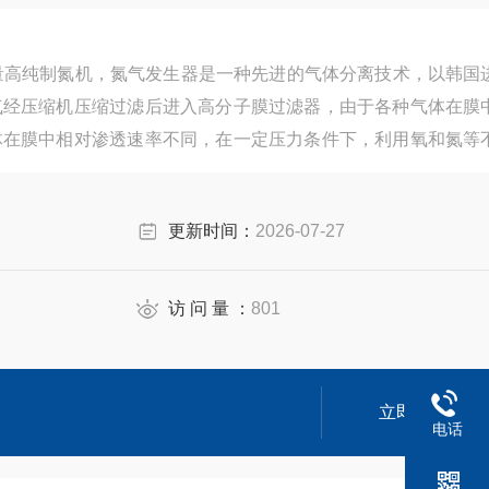
小流量高纯制氮机，氮气发生器是一种先进的气体分离技术，以韩国
气经压缩机压缩过滤后进入高分子膜过滤器，由于各种气体在膜
体在膜中相对渗透速率不同，在一定压力条件下，利用氧和氮等
率来使氧和氮分离。
更新时间：
2026-07-27
访 问 量 ：
801
立即咨询
电话