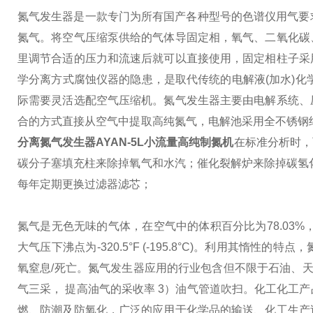
氮气发生器是一款专门为所有国产各种型号的色谱仪用气要
氮气。将空气压缩泵供给的气体导固定相，氧气、二氧化碳
里调节合适的压力和流速后就可以直接使用，固定相柱子采
学分离方式腐蚀仪器的隐患，是取代传统的电解液(加水)化
际需要灵活选配空气压缩机。
氮气发生器主要由电解系统、
合的方式直接从空气中提取高纯氮气，电解池采用全不锈钢
分离氮气发生器AYAN-5L小流量高纯制氮机
在标准分析时，
碳分子塞填充柱来除掉氧气和水汽；
催化裂解炉来除掉碳氢化
每年定期更换过滤器滤芯；
氮气是无色无味的气体，在空气中的体积百分比为78.03%，
大气压下沸点为-320.5°F (-195.8°C)。利用其
氧窒息/死亡。
氮气发生器应用的行业包含但不限于石油、
气三采， 提高油气的采收率 3）油气管道吹扫。
化工
化工产
燃、防潮及防氧化，广泛的应用于化学品的输送、化工生产