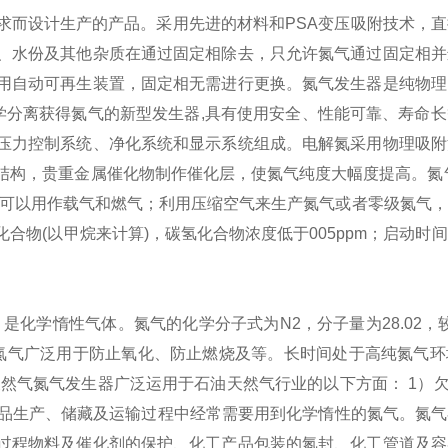
求而设计生产的产品。采用先进的材料和PSA变压吸附技术，
、水份及其他杂质在通过固定相除去，只允许氮气通过固定相并
用自动可再生装置，固定相无需进行更换。氮气发生器是纯物理
学分离获得氮气的新型发生器,具有使用安全、性能可靠、寿命
压力控制系统、净化系统和显示系统组成。电解氮采用物理吸附
结构，贵重金属催化物制作催化层，使氮气纯度大幅度提高。
氮
可以用作载气和燃气；
利用压缩空气来生产氮气或者零级氮气，
合物(以甲烷来计算)，碳氢化合物浓度低于005ppm；
启动时间
是化学惰性气体。氮气的化学分子式为N2，分子量为28.02，较
惰性的特点，氮气广泛用于防止氧化、防止燃烧及等。长时间处于高纯氮
天然气
氮气发生器广泛运用于石油天然气行业的以下方面： 1）欠
品生产、储藏及运输过程中经常需要用到化学惰性的氮气。氮气
过程物料及催化剂的保护、化工产品包装的氮封、化工管道及容