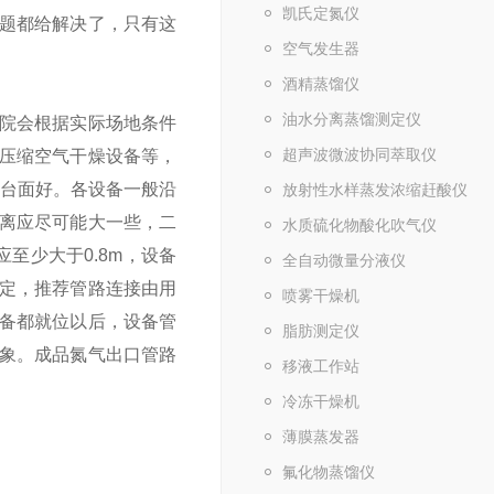
凯氏定氮仪
题都给解决了，只有这
空气发生器
酒精蒸馏仪
油水分离蒸馏测定仪
院会根据实际场地条件
超声波微波协同萃取仪
压缩空气干燥设备等，
整台面好。
各设备一般沿
放射性水样蒸发浓缩赶酸仪
离应尽可能大一些，二
水质硫化物酸化吹气仪
至少大于0.8m，设备
全自动微量分液仪
定，推荐管路连接由用
喷雾干燥机
备都就位以后，设备管
脂肪测定仪
象。成品氮气出口管路
移液工作站
冷冻干燥机
薄膜蒸发器
氟化物蒸馏仪