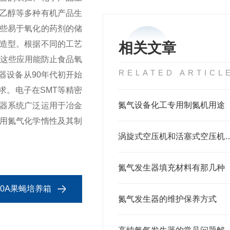
乙醇等多种有机产品生
些易于氧化的药剂的储
造型。根据不同的工艺
相关文章
这些应用能防止食品氧
RELATED ARTICL
器设备从90年代初开始
求。
电子
在SMT等精密
氮气设备化工专用制氮机用途
器系统广泛运用于冶金
用氮气化学惰性及其制
涡旋式空压机和活塞式空
氮气发生器填充材料有那几种
00A果蝇培养箱
氮气发生器的维护保养方式