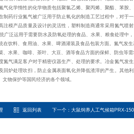
氮气化学惰性的化学物质包括聚氯乙烯、聚丙烯、聚酯、苯胺、
在制药行业氮气被广泛用于防止氧化的制造工艺过程中，对于一
高注模产品质量及设计的灵活性，塑料制造商通常采用氮气喷射
统广泛运用于需要防水及防氧处理的食品、水果、粮食处理中，
统在饮料、食用油、水果、啤酒灌装及食品包装方面。
氮气发生
菜、水果、咖啡、茶叶、大豆、酒等食品方面的保鲜、防虫等需
度氮气满足客户对于精密仪器生产、处理的要求。
冶金
氮气发生
及回炉处理吹扫，防止金属表面氧化并降低渣滓的产生。
其他
利
、文物保护等国民经济的各个领域。
理
返回列表
下一个：
大鼠饲养人工气候箱PRX-15