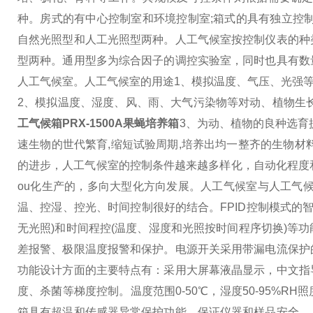
种。房式的有中心控制室和环境控制室;箱式的具有独立控
自然光照型和人工光照型两种。
人工气候室按控制仪表的种
型两种。通用型多为综合因子的调控实验室，同时也具有数
人工气候室。
人工气候室的用途
1、模拟温度、气压、光强等
2、模拟温度、湿度、风、雨、大气污染物等对动、植物生
工气候箱PRX-1500A果蝇培养箱
3、为动、植物的良种选育
速生物的世代繁育,缩短试验周期,培养出均一整齐的生物材
的进步，人工气候室的控制条件越来越多样化，自动化程度
ou化生产的，多向大型化方向发展。
人工气候室与人工气
温、控湿、控光、时间控制很好的结合。FPID控制模式的智
无光照)和时间程控(温度、湿度和光照按时间程序切换)等
差报警、极限温度报警和保护。电源开关采用带漏电流保护
功能设计方面的主要特点有：采用大屏幕液晶显示，中文指
度、杀菌等梯度控制。温度范围0-50℃，湿度50-95%
箱具有超温和传感器异常保护功能，保证仪器和样品安全。