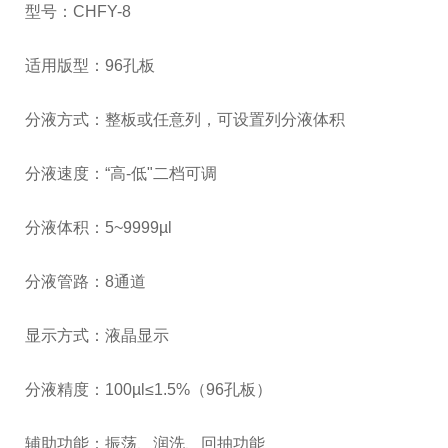
型号：CHFY-8
适用版型：96孔板
分液方式：整板或任意列，可设置列分液体积
分液速度：“高-低"二档可调
分液体积：5~9999µl
分液管路：8通道
显示方式：液晶显示
分液精度：100µl≤1.5%（96孔板）
辅助功能：振荡、润洗、回抽功能