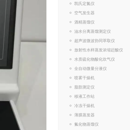
凯氏定氮仪
空气发生器
酒精蒸馏仪
油水分离蒸馏测定仪
超声波微波协同萃取仪
放射性水样蒸发浓缩赶酸仪
水质硫化物酸化吹气仪
全自动微量分液仪
喷雾干燥机
脂肪测定仪
移液工作站
冷冻干燥机
薄膜蒸发器
氟化物蒸馏仪