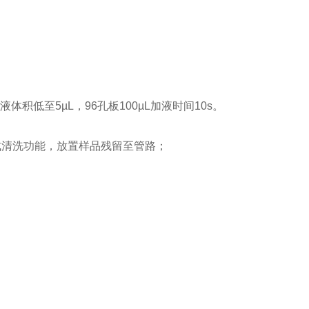
；
液体积低至5µL，96孔板100µL加液时间10s。
式清洗功能，放置样品残留至管路；