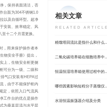
净，保持表面清洁，否
面为304不锈钢1.0
相关文章
推拉以及自循环型。
超净
于安装、效率稳定、风
RELATED ARTICL
八至十二个月需更换。
精馏塔回流比是指什
时，用来保护操作者本
室生物安全手册》提出，
二氧化碳培养箱在细胞
实
上，生物安全柜更侧
柜可分为一级、二级和
恒温恒湿培养箱使用过程中的注意
排气口安装有HEPA过
流，由于不能保护柜内
哪些因素影响短程分子蒸
的规定，依照入口气流风
净工作台的优点是操作
水浴恒温振荡器介绍及分类
式为垂直层流与水平层