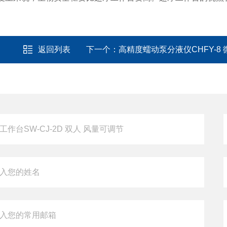
返回列表
下一个：
高精度蠕动泵分液仪CHFY-8 微