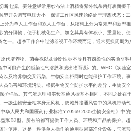
切断电源。
要注意经常用纱布沾上酒精将紫外线杀菌灯表面擦干
型开关调节电压大小，保证工作区风速始终处于理想状态；工作台
数上分为单人工作台和双人工作台，从结构上分为常规型和新型
芯的分隔物，便于机械化生产。加之其具有体积小、重量轻、便
备之一。超净工作台中过滤器视工作环境而定，通常更换周期为
作原代培养物、菌毒株以及诊断性标本等具有感染性的实验材料
程中可能产生的感染性气溶胶和溅出物而设计的。
WHO《实验
染以及培养物交叉污染。生物安全柜同时也能保护工作环境。
事
人员伤害和环境污染。
根据生物安全防护水平的差异，生物安全
保护样品。其气流原理和实验室通风橱基本相同，不同之处在于
。一级生物安全柜本身无风机，依赖外接通风管中的风机带动气
华人民共和国医药行业标准YY0569-2005生物安全柜》中
B1型和B2型。所有的都可提供工作人员、环境和产品的保护。
超
随时使用。这是一种供单人操作的通用型局部净化设备，气流形