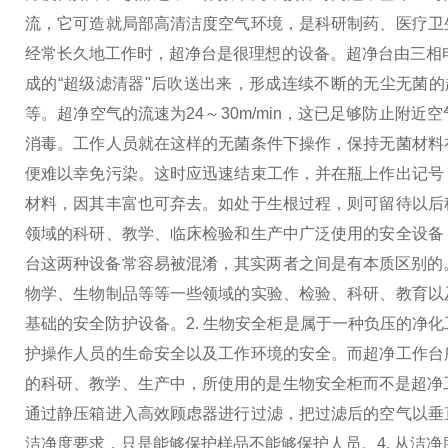
流，它可造就局部高清洁度空气环境，是科研制药、医疗卫
经常长久地工作时，超净台是很理想的设备。超净台由三相电
成的“超级滤清器"后吹送出来，形成连续不断的无尘无菌的
等。超净空气的流速为24～30m/min，这已足够防止
消毒。工作人员就在这样的无菌条件下操作，保持无菌材料
便难以幸免污染。这时应迅速结束工作，并在瓶上作出记号
材料，因其丰富也可弃去。如处于生根过程，则可留待以后
领域的科研、教学、临床检验和生产中广泛使用的安全设备
台这两种设备常容易被混淆，其实两者之间是有本质区别的
物学、生物制品等等一些领域的实验、检验、科研、教育以
基础的安全防护设备。
2. 生物安全柜是属于一种负压的
护操作人员的生命安全以及工作环境的安全。而超净工作台
的科研、教学、生产中，所使用的是生物安全柜而不是超净
通过静压箱进入高效顾虑器进行过滤，把过滤后的空气以垂
洁净度要求，只是能够保护样品不能够保护人员。
4. 从