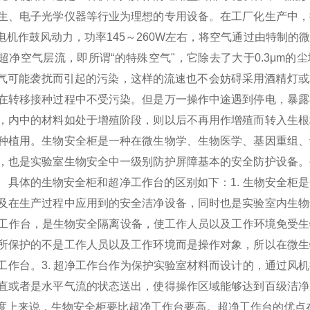
生、电子光学仪器等行业为理想的专用设备。
在工厂化生产中，
机作鼓风动力，功率145～260W左右，将空气通过由特制的
超净空气层流，即所谓“的特殊空气"，它除去了大于0.3μm的
附近空气可能袭扰而引起的污染，这样的流速也不会妨碍采用酒精灯
在转移接种过程中不受污染。但是万一操作中途遇到停电，暴露
，内中的材料如处于增殖阶段，则以后不再用作增殖而转入生根
种植用。
生物安全柜是一种在微生物学、生物医学、基因重组、
，也是实验室生物安全中一级别防护屏障基本的安全防护设备。
。
具体的生物安全柜和超净工作台的区别如下：
1. 生物安全
及在生产过程中应用到的安全洁净设备，同时也是实验室内生物
净化工作台，是生物安全隔离设备，使工作人员以及工作环境免受
所保护的不是工作人员以及工作环境而是操作对象，所以在微生
工作台。
3. 超净工作台作为保护实验室材料而设计的，通过风
直或者是水平气流的状态送出，使得操作区域能够达到百级洁净
洁净度上来说，生物安全柜要比超净工作台要高。超净工作台的优