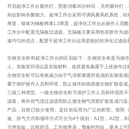
开启超净工作台紫外灯，照射消毒30分钟后，关闭紫外灯，
则会影响杀菌能力。
超净工作台采用可调风量风机系统，轻触
厚度，箱体为钢板烤漆1.2厚度，超净化工作台从操作人员
工作台中配置无隔板过滤器。无隔板主要采用热溶胶作为滤
速均匀的优点，配置于超净工作台运用是较好的净化过滤设
生物安全柜和超净工作台的区别如下：
生物安全柜是为操
人、实验室环境以及实验材料，使其避免暴露于上述操作过
生物安全柜可以有效减少由于气溶胶暴露所造成的实验室感
重于保护操作人员和环境，防止操作的病原微生物扩散造成
三级三种类型。一级生物安全柜可保护工作人员和环境而不
滤器，将外排气流过滤进而防止微生物气溶胶扩散造成污染
产品，目前已较少使用。
是目前应用为广泛的柜型。按照《中
速、排气方式和循环方式可分为4个级别：A1型，A2型，
方便自如，比较舒适，工作效率高，预备时间短，基本上可