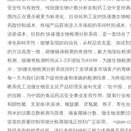
安全性与有效性。传统微生物计数分析在制药工业中是经典
围内正在逐步被更为标准化、自动化和工业的快速微生物检
风险控制成本、终端产品获准进入市场前的等待时间成本、
误差成本。目前的 快速微生物检测分析系统，是一套结合
准化和科学性；能够实现的自动化，从样品管去盖、加试剂
的方法高度一致，能够确保检测的有效性；极大地缩短检测时
检测，能够将检测时间从1-3天缩短为4分钟，为微生物检测分析
示：“的微生物检测分析系统得到了全球诸多市场客户的青
每一天为我们的客户提供快速和准确的检测结果，为终端消费
断系统工业微生物亚太区产品经理吴迪补充道：“在中国， 
的信赖，为中国的食品药品安全事业发挥作用。随着行业相
和阴性菌、支原体/衣原体、螺旋菌、厌氧菌、孢子、寄生
用水的活菌总数检测与筛查、储备菌株计数、微生物发酵过
疫苗的质量控制等细分检测领域正得到广泛应用。 <span color:#337
获得表面粗糙度信息，进行表面归纳的三维立体测量及用于