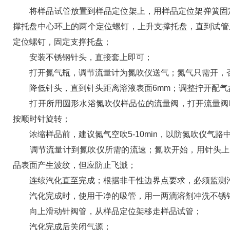
将样品试管放置到样品定位架上，用样品定位架弹簧固定
撑托盘中心环上的两个定位螺钉，上升支撑托盘，直到试管
定位螺钉，固定支撑托盘；
安装不锈钢针头，直接套上即可；
打开氮气瓶，调节流量计为氮吹仪送气；氮气只需开，否
降低针头，直到针头距离溶液表面6mm；调整拧开配气
打开所用圆形水浴氮吹仪样品位的流量阀，打开流量阀时，
按顺时针旋转；
浓缩样品前，建议氮气空吹5-10min，以防氮吹仪气路
调节流量计到氮吹仪所需的流速；氮吹开始，用针头上面的
品表面产生波纹，但应防止飞溅；
连续汽化直至完成；根据非干性边界点要求，必须监测汽
汽化完成时，使用干净的吸管，用一两滴溶剂冲洗不锈
向上滑动针阀管，从样品定位架移走样品试管；
汽化完成后关闭气源；