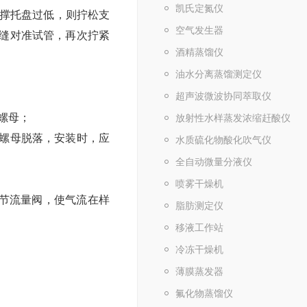
凯氏定氮仪
撑托盘过低，则拧松支
空气发生器
狭缝对准试管，再次拧紧
酒精蒸馏仪
油水分离蒸馏测定仪
超声波微波协同萃取仪
螺母；
放射性水样蒸发浓缩赶酸仪
阀螺母脱落，安装时，应
水质硫化物酸化吹气仪
全自动微量分液仪
喷雾干燥机
节流量阀，使气流在样
脂肪测定仪
移液工作站
冷冻干燥机
薄膜蒸发器
氟化物蒸馏仪