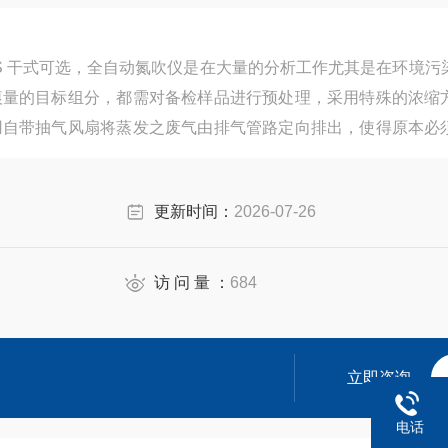
2S 干式可选，全自动氮吹仪是在大量的分析工作尤其是在环境污
痕量的目标组分，都需对备检样品进行预处理，采用特殊的浓缩
用自带抽气风扇将蒸发之废气由排气管路定向排出，使得原本必
的安装于一般实验平台上。不仅移动容易，节约实验室成本，而
。
更新时间：
2026-07-26
访 问 量 ：
684
立即咨询
电话