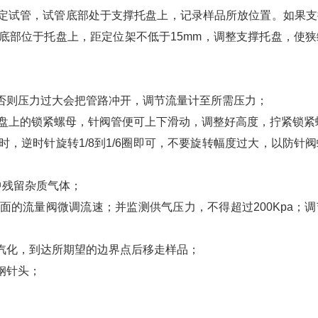
试管，试管底部处于支撑托盘上，记录样品所放位置。如果支
底部位于托盘上，距定位架不低于15mm，调整支撑托盘，使
则压力过大会把管路冲开，调节流量计至所需压力；
盘上的锁紧螺母，针阀管便可上下滑动，调整好高度，拧紧锁紧
逆时针旋转1/8到1/6圈即可，不要旋转幅度过大，以防针
中残留杂质气体；
流量阀微调流速；并监测供气压力，不得超过200Kpa；调
化，到达所期望的边界点后移走样品；
钢针头；