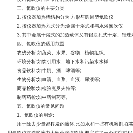
三、氮吹仪的主要分类
1. 按仪器加热槽结构分为:方形与圆周型氮吹仪
2. 按仪器加热方式分为:金属干浴式和与水浴氮吹仪
3. 其中金属干浴式的加热载体又有铝块孔式干浴、铝珠
四、氮吹仪的适用范围:
农残分析:如蔬菜、水果、谷物、植物组织;
环境分析:如饮引用水、地下水和污染水水样;
食品饮料:如牛奶、酒、啤酒等;
生物分析:如血清、血浆、血液、尿液等;
商品检验:如检验克罗夫特等;
制药药检:如中药制药等。
五、氮吹仪的常见问题
1、氮吹仪的用途:
用于除去少量易挥发的液体,比如水和一些有机溶剂,在实
用氮吹仪将洗脱液中大部分溶液吹掉,即完成了一个浓缩过程