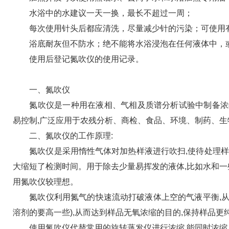
水浴中的水建议一天一换，最长不超过一周；
每次使用针头后都应清洗，尽量减少针的污染；可使用有
浴底耐灰但不防水；绝不能将水浴浸泡在任何液体中，或
使用后登记氮吹仪的使用记录。
一、氮吹仪
氮吹仪是一种用在液相、气相及质谱分析试验中制备浓缩
易控制,广泛应用于农残分析、商检、食品、环境、制药、生
二、氮吹仪的工作原理:
氮吹仪是采用惰性气体对加热样液进行吹扫,使待处理样品
大缩短了检测时间。用于除去少量易挥发的液体,比如水和一
用氮吹仪较理想。
氮吹仪利用氮气的快速流动打破液体上空的气液平衡,从而
溶剂的要高一些),从而达到样品无氧浓缩的目的,保持样品更
使用氮吹仪代替常用的旋转蒸发仪进行浓缩,能同时浓缩几十