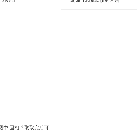
蒸馏仪和氮吹仪的区别
测中,固相萃取取完后可