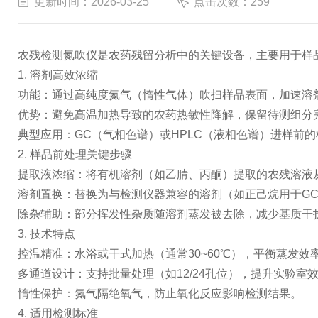
更新时间：2026-03-25
点击次数：259
农残检测氮吹仪是农药残留分析中的关键设备，主要用于样
1. 溶剂高效浓缩
功能：通过高纯度氮气（惰性气体）吹扫样品表面，加速溶
优势：避免高温加热导致的农药热敏性降解，保留待测组分
典型应用：GC（气相色谱）或HPLC（液相色谱）进样前
2. 样品前处理关键步骤
提取液浓缩：将有机溶剂（如乙腈、丙酮）提取的农残溶液从数
溶剂置换：替换为与检测仪器兼容的溶剂（如正己烷用于G
除杂辅助：部分挥发性杂质随溶剂蒸发被去除，减少基质干
3. 技术特点
控温精准：水浴或干式加热（通常30~60℃），平衡蒸发效
多通道设计：支持批量处理（如12/24孔位），提升实验室
惰性保护：氮气隔绝氧气，防止氧化反应影响检测结果。
4. 适用检测标准