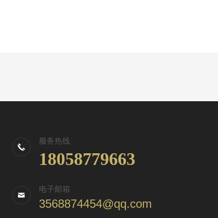
服务热线
18058779663
电子邮箱
3568874454@qq.com