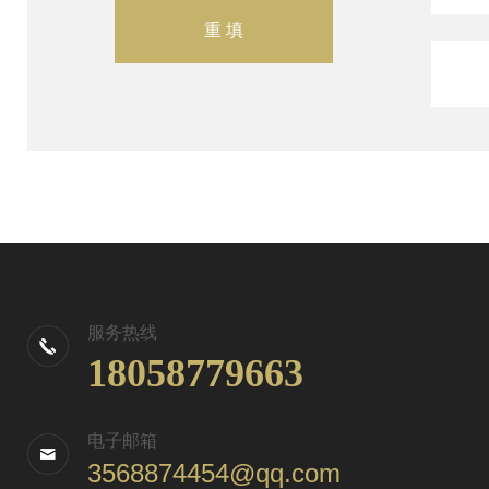
服务热线
18058779663
电子邮箱
3568874454@qq.com