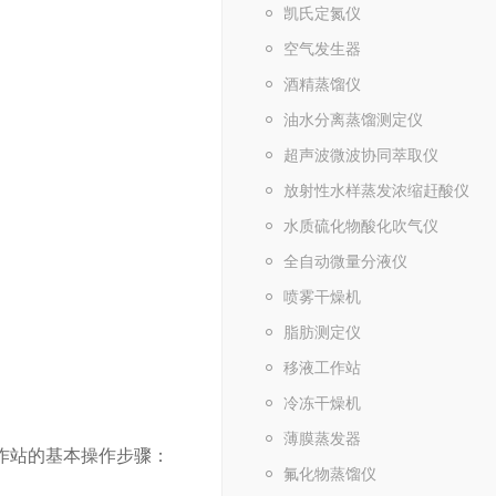
凯氏定氮仪
空气发生器
酒精蒸馏仪
油水分离蒸馏测定仪
超声波微波协同萃取仪
放射性水样蒸发浓缩赶酸仪
水质硫化物酸化吹气仪
全自动微量分液仪
喷雾干燥机
脂肪测定仪
移液工作站
冷冻干燥机
薄膜蒸发器
作站的基本操作步骤：
氟化物蒸馏仪