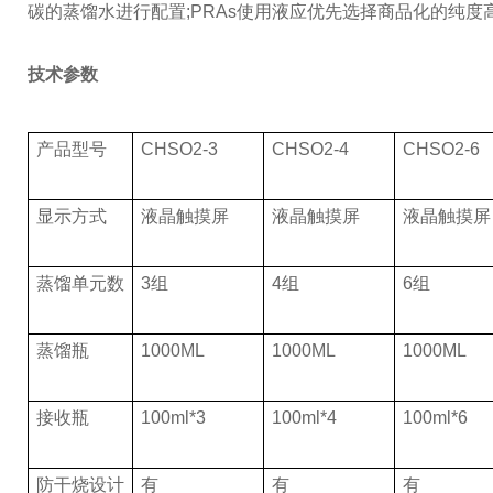
碳的蒸馏水进行配置;PRAs使用液应优先选择商品化的纯度
技术参数
产品型号
C
H
SO2-3
C
H
SO2-4
C
H
SO2-6
显示方式
液晶触摸屏
液晶触摸屏
液晶触摸屏
蒸馏单元数
3组
4组
6组
蒸馏瓶
1000ML
1000ML
1000ML
接收瓶
100ml*3
100ml*4
100ml*6
防干烧设计
有
有
有