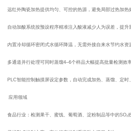
远红外陶瓷加热
提供均匀、可控的热源，避免局部过热
加热
自动加酸系统
按预设程序精准注入酸液
减少人为误差，提升
内置冷却循环
密闭式水循环降温，无需外接自来水
节约水资
多通道并行处理
可同时蒸馏4–6个样品
大幅提高批量检测效
PLC智能控制
触摸屏设定参数，自动完成加热、蒸馏、定时
应用领域
食品行业：检测果干、蜜饯、葡萄酒、淀粉制品等中的SO₂