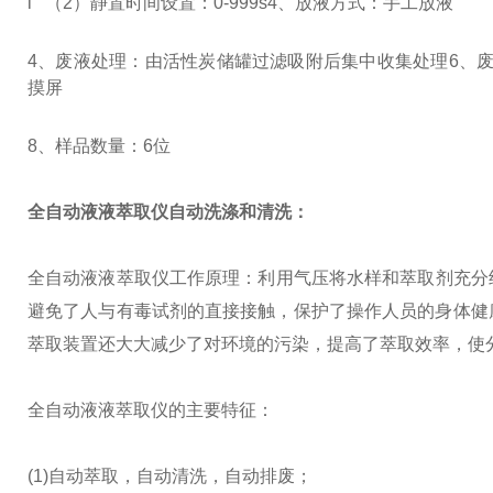
l （2）静置时间设置：0-999s
4、放液方式：手工放液
4、
废液处理：由活性炭储罐过滤吸附后集中收集处理
6、
摸屏
8、样品数量：6位
全自动液液萃取仪自动洗涤和清洗：
全自动液液萃取仪工作原理：利用气压将水样和萃取剂充分
避免了人与有毒试剂的直接接触，保护了操作人员的身体健康
萃取装置还大大减少了对环境的污染，提高了萃取效率，使
全自动液液萃取仪的主要特征：
(1)自动萃取，自动清洗，自动排废；