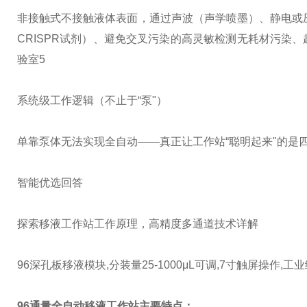
非接触式
不接触液体表面，通过声波（声学喷墨）、静电或压
CRISPR试剂）、避免交叉污染的高灵敏检测
无耗材污染、
验室5
系统级工作逻辑（不止于“泵"）
单靠泵体无法实现全自动——真正让工作站“聪明起来"的是
智能优选回答
探索移液工作站工作原理，高精度多通道技术详解
96深孔板移液模块,分装量25-1000μL可调,7寸触屏操作,
96通量全自动移液工作站
主要特点：