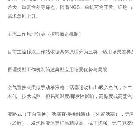
差大、重复性差等痛点。随着NGS、单抗药物开发、细胞
需求急剧上升。
主流工作原理分类（按移液泵机制）
目前主流移液工作站依据泵体原理分为三类，适用场景差异
原理类型
工作机制简述
典型应用场景
优势与局限
空气置换式
类似手动移液枪：活塞运动排出/吸入空气，在
本低、技术成熟；但易受温度/挥发性影响，高黏度或高蒸汽
液路式（正向置换）
活塞直接接触液体（外置活塞），无
（乙醇）、发泡性液体等样品
精度高、抗干扰强、无气溶胶