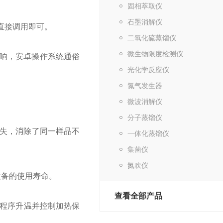
固相萃取仪
石墨消解仪
直接调用即可。
二氧化硫蒸馏仪
微生物限度检测仪
响，安卓操作系统通俗
光化学反应仪
氮气发生器
微波消解仪
分子蒸馏仪
散失，消除了同一样品不
一体化蒸馏仪
集菌仪
氮吹仪
备的使用寿命。
查看全部产品
现程序升温并控制加热保