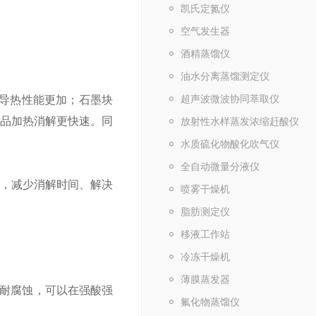
凯氏定氮仪
空气发生器
酒精蒸馏仪
油水分离蒸馏测定仪
超声波微波协同萃取仪
让导热性能更加；石墨块
样品加热消解更快速。同
放射性水样蒸发浓缩赶酸仪
。
水质硫化物酸化吹气仪
全自动微量分液仪
理，减少消解时间、解决
喷雾干燥机
脂肪测定仪
移液工作站
冷冻干燥机
薄膜蒸发器
且耐腐蚀，可以在强酸强
氟化物蒸馏仪