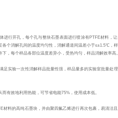
体进行开孔，每个孔与整块石墨表面进行喷涂有PTFE材料，
各个消解孔间的温度均匀性，消解通道间温差小于≤±1.5℃，
件下，每个样品各部位温度差异小，受热均匀，样品消解效率高
）满足实验一次性消解样品批量性强，样品量多的实验室批量处
从而有效地利用热能，可节省电能75%，使用成本低。
TFE材料的高纯石墨块，并由聚四氟乙烯进行再次包裹，易清洁