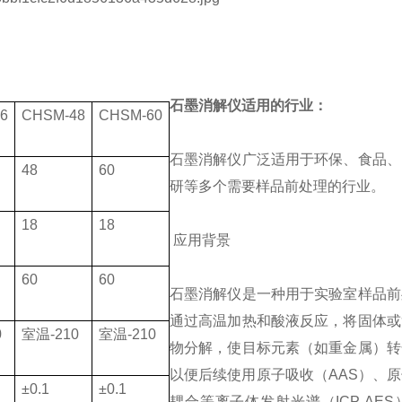
石墨消解仪适用的行业：
6
CHSM-48
CHSM-60
石墨消解仪广泛适用于环保、食品、
48
60
研等多个需要样品前处理的行业。
18
18
应用背景
60
60
石墨消解仪是一种用于实验室样品前
通过高温加热和酸液反应，将固体或
0
室温
-210
室温
-210
物分解，使目标元素（如重金属）转
以便后续使用原子吸收（AAS）、原
±0.1
±0.1
耦合等离子体发射光谱（ICP-AE