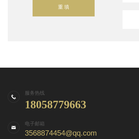
服务热线
18058779663
电子邮箱
3568874454@qq.com