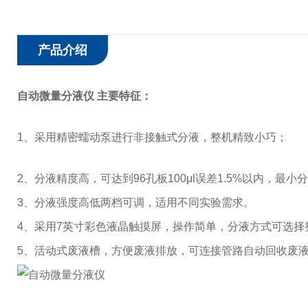
产品介绍
自动微量分液仪
主要特征：
1、
采用精密蠕动泵进行非接触式分液，整机精致小巧；
2、
分液精度高，可达到
96孔板100μl误差1.5%以内，最小
3、
分液强度高低两档可调，适用不同实验需求。
4、
采用
7英寸彩色液晶触摸屏，操作简单，分液方式可选择
5、
活动式废液槽，方便废液排放，可连接管路自动回收废