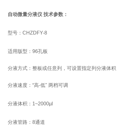
自动微量分液仪
技术参数：
型号：
C
HZD
FY-8
适用版型：
96孔板
分液方式：整板或任意列，可设置指定列分液体积
分液速度：
“高-低" 两档可调
分液体积：
1~2000
µl
分液管路：
8通道