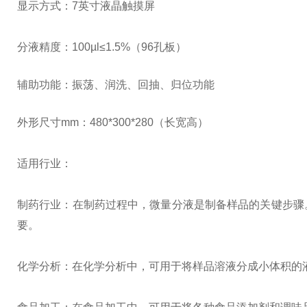
显示方式：
7英寸液晶触摸屏
分液精度：
100µl≤
1.5
%
（
96孔板）
辅助功能：振荡、润洗、回抽、归位功能
外形尺寸
mm：480*300*280（长宽高）
适用行业：
制药行业：在制药过程中，微量分液是制备样品的关键步骤
要。
化学分析：在化学分析中，可用于将样品溶液分成小体积的