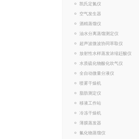
凯氏定氮仪
空气发生器
酒精蒸馏仪
油水分离蒸馏测定仪
超声波微波协同萃取仪
放射性水样蒸发浓缩赶酸仪
水质硫化物酸化吹气仪
全自动微量分液仪
喷雾干燥机
脂肪测定仪
移液工作站
冷冻干燥机
薄膜蒸发器
氟化物蒸馏仪