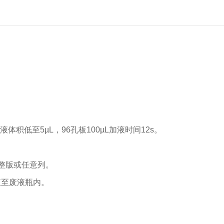
分液体积低至5µL，96孔板100µL加液时间12s。
整版或任意列。
液至废液瓶内。