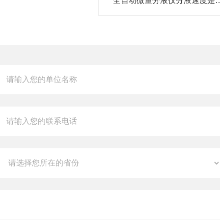
全自动微量分液仪分液速