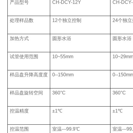
产品型号
CH-DCY-12Y
CH-DCY-
处理样品数
12个独立控制
24个独
加热方式
圆形水浴
圆形水浴
试管使用范围
10~55mm
10~29m
样品盘升降高度度
0--150mm
0--150m
样品盘旋转空间
360°C
360°C
控温精度
±1℃
±1℃
控温范围
室温---99.9℃
室温---99