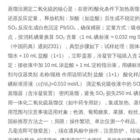
蒸馏法测定二氧化硫的核心是：在密闭/酸化条件下加热蒸馏
还原反应定量 。
释放机制：加酸（如盐酸）后生成不稳定的亚硫
SO₂ 反应生成白色沉淀 PbSO₃，确保捕获；
定量方式：吸收
点，按消耗碘量换算 SO₂ 含量（1 mL 碘标液 ≈ 0.032 mg 
《中国药典》通则2331），典型步骤如下：
试样处理：固体样品
馏水 + 10 mL 盐酸（1+1），立即盖塞，冷凝管下端插入含 
定：接收液中加 10 mL 浓盐酸 + 1 mL 淀粉指示液，用
剂与仪器
类别 名称/规格 作用说明
试剂 盐酸（1+1） 酸化
碘标准溶液（c(½I₂)=0.010 mol/L） 滴定氧化吸收液中的
蒸馏器（含冷凝装置） 密闭蒸馏，避免 SO₂ 损失
250 mL
用一体化二氧化硫蒸馏仪（如中药专用款），集成加热、蒸
用范围与注意事项
适用对象：色酒、葡萄糖浆、果脯、粉丝
国标推荐方法之一 ；
局限：操作繁琐、单次仅测一个样品、
几毫克即可致窒息），须在通风橱中操作，注意防护 。
结