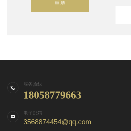
服务热线
18058779663
电子邮箱
3568874454@qq.com