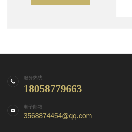
服务热线
18058779663
电子邮箱
3568874454@qq.com