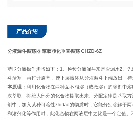
产品介绍
分液漏斗振荡器 萃取净化垂直振荡
CHZD-6Z
萃取分液操作步骤如下：
1、检验分液漏斗来是否漏水
2、
斗活塞，再打开旋塞，使下层液体从分液漏斗下端放出，待
本原理：
利用化合物在两种互不相溶（或微溶）的溶剂中溶
次萃取，将绝大部分的化合物提取出来。
分配定律是萃取方
剂中，加入某种可溶性zhidao的物质时，它能分别溶解
和溶剂化等作用时，此化合物在两液层中之比是一个定值。