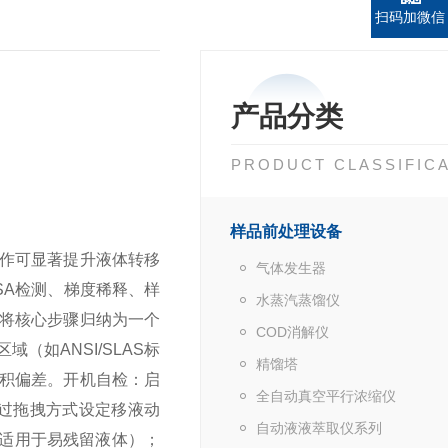
扫码加微信
产品分类
PRODUCT CLASSIFIC
样品前处理设备
作可显著提升液体转移
气体发生器
SA检测、梯度稀释、样
水蒸汽蒸馏仪
将核心步骤归纳为一个
COD消解仪
如ANSI/SLAS标
精馏塔
积偏差。
开机自检：启
全自动真空平行浓缩仪
过拖拽方式设定移液动
自动液液萃取仪系列
适用于易残留液体）；