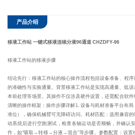
产品介绍
移液工作站 一键式移液连续分液96通道
CHZDFY-96
移液工作站的移液步骤
结论先行：移液工作站的核心操作流程包括设备准备、程序
的准确性与实验通量。
背景
移液工作站是实现高通量、低误差
本前处理等场景。其操作不仅涉及硬件设置，还需配合软件
清晰的操作框架：
操作步骤详解
1. 设备与耗材准备
平台布局
准位），确保机械臂可无障碍访问。
耗材匹配：选用兼容的
动系统后进行空跑测试，检查各轴运动是否顺畅，并确认
作，如“吸取→转移→分液→混合"等步骤。
参数配置：
设置