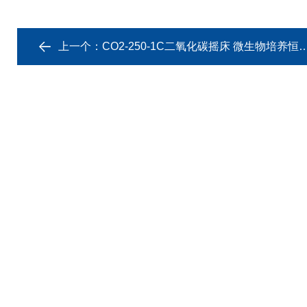
上一个：
CO2-250-1C二氧化碳摇床 微生物培养恒温控制