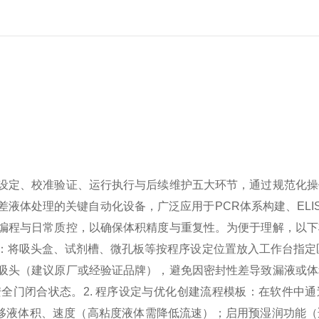
设定、校准验证、运行执行与后续维护五大环节，通过规范化操
液体处理的关键自动化设备，广泛应用于PCR体系构建、ELI
编程与日常质控，以确保体积精度与重复性。
为便于理解，以下
：将吸头盒、试剂槽、微孔板等按程序设定位置放入工作台指定区域（
吸头（建议原厂或经验证品牌），避免因密封性差导致漏液或体
安全门闭合状态。
2. 程序设定与优化
创建流程模板：在软件中通
移液体积、速度（高粘度液体需降低流速）；
启用预湿润功能（