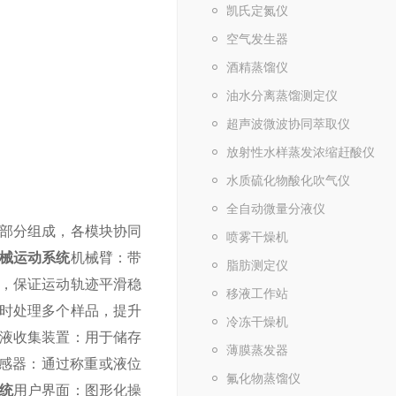
凯氏定氮仪
空气发生器
酒精蒸馏仪
油水分离蒸馏测定仪
超声波微波协同萃取仪
放射性水样蒸发浓缩赶酸仪
水质硫化物酸化吹气仪
全自动微量分液仪
部分组成，各模块协同
喷雾干燥机
械运动系统
机械臂：带
脂肪测定仪
，保证运动轨迹平滑稳
移液工作站
时处理多个样品，提升
冷冻干燥机
液收集装置：用于储存
薄膜蒸发器
传感器：通过称重或液位
氟化物蒸馏仪
统
用户界面：图形化操