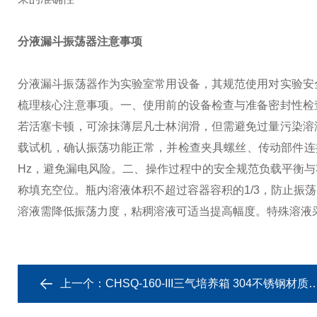
分液漏斗振荡器注意事项
分液漏斗振荡器作为实验室常用设备，其规范使用对实验安
梳理核心注意事项。
一、使用前的设备检查与准备
密封性检
若活塞卡顿，可涂抹薄层凡士林润滑，但需避免过量污染溶
载试机，确认振荡功能正常，并检查夹具螺丝、传动部件连
Hz，避免漏电风险。
二、操作过程中的安全规范
负载平衡与
称填充空位。
瓶内溶液体积不超过容器容积的1/3，防止振
溶液需降低振荡力度，粘稠溶液可适当提高幅度。
特殊溶液
上一个：
CHSQ-160-III三气培养箱 304不锈钢材质微生物培养