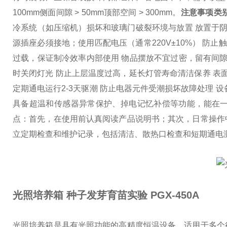
100mm
侧面间隙 > 50mm
顶部空间 > 300mm。
注意事项类别
冷系统（如压缩机）损坏和玻璃门破裂
环境与放置 放置于
源插座必须接地；使用匹配电压（通常220V±10%） 防止
过载，保证制冷效率
内部使用 物品摆放不宜过密，留有间
时关闭灯光 防止上层温度过高，延长灯管寿命
清洁保养 表
定期通电运行2-3天驱潮 防止电器元件受潮损坏
故障处理 
具备超温和传感器异常保护、掉电记忆补偿等功能，能在
点：首先，在使用前认真阅读产品说明书；其次，日常操作
立定期检查和维护记录，包括清洁、散热口检查和短期通电
光照培养箱 种子发芽育苗实验
PGX-450A
光照培养箱是具有光照功能的高精度恒温设备，适用于多个