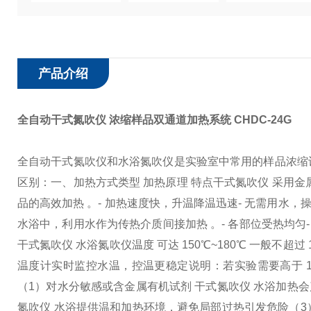
产品介绍
全自动干式氮吹仪 浓缩样品双通道加热系统
CHDC-24G
全自动干式氮吹仪和水浴氮吹仪是实验室中常用的样品浓缩
区别：
一、加热方式
类型 加热原理 特点
干式氮吹仪 采用金
品的高效加热 。- 加热速度快，升温降温迅速
- 无需用水，
水浴中，利用水作为传热介质间接加热 。- 各部位受热均匀
干式氮吹仪 水浴氮吹仪
温度 可达 150℃~180℃ 一般不超
温度计实时监控水温，控温更稳定
说明：若实验需要高于 
（1）对水分敏感或含金属有机试剂 干式氮吹仪 水浴加热
氮吹仪 水浴提供温和加热环境，避免局部过热引发危险
（3