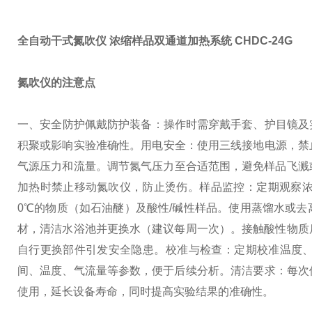
全自动干式氮吹仪 浓缩样品双通道加热系统
CHDC-24G
氮吹仪的注意点
一、‌安全防护‌
‌佩戴防护装备‌：操作时需穿戴手套、护目镜
积聚或影响实验准确性‌。
‌用电安全‌：使用三线接地电源，
气源压力和流量‌。
调节氮气压力至合适范围，避免样品飞溅或
加热时禁止移动氮吹仪，防止烫伤‌。
‌样品监控‌：定期观察
0℃的物质（如石油醚）及酸性/碱性样品‌。
使用蒸馏水或去
材，清洁水浴池并更换水（建议每周一次）‌。
接触酸性物质
自行更换部件引发安全隐患‌。
‌校准与检查‌：定期校准温度
间、温度、气流量等参数，便于后续分析‌。
‌清洁要求‌：每
使用，延长设备寿命，同时提高实验结果的准确性。