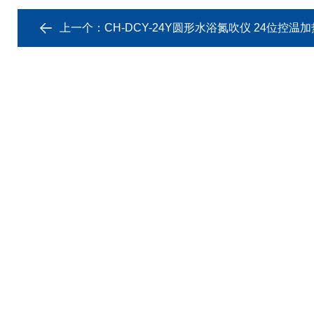
上一个：
CH-DCY-24Y圆形水浴氮吹仪 24位控温加