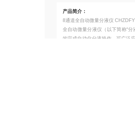
产品简介：
8通道全自动微量分液仪 CHZD
全自动微量分液仪（以下简称“分
的完成自动化分液操作。可广泛
验员双手，在提高效率的同时避免
产品型号：
厂商性质：
生产厂家
服务热线