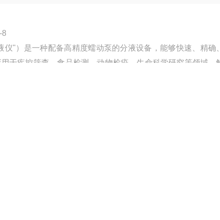
FY-8
液仪"）是一种配备高精度蠕动泵的分液设备，能够快速、精确
应用于疾控筛查、食品检测、动物检疫、生命科学研究等领域。
错误。
更新时间：
2026-07-29
访 问 量 ：
328
立即咨询