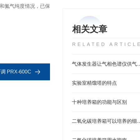
和氮气纯度情况，已保
相关文章
RELATED ARTICL
气体发生器让气相色谱仪供
PRX-600C
实验室精馏塔的特点
十种培养箱的功能与区别
二氧化碳培养箱可以培