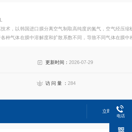
N-5L
离技术，以韩国进口膜分离空气制取高纯度的氮气，空气经压缩
于各种气体在膜中溶解度和扩散系数不同，导致不同气体在膜中
，利用氧和氮等不同性质的气体在膜中具有不同的渗透速率来使
更新时间：
2026-07-29
访 问 量 ：
284
立即咨询
电话