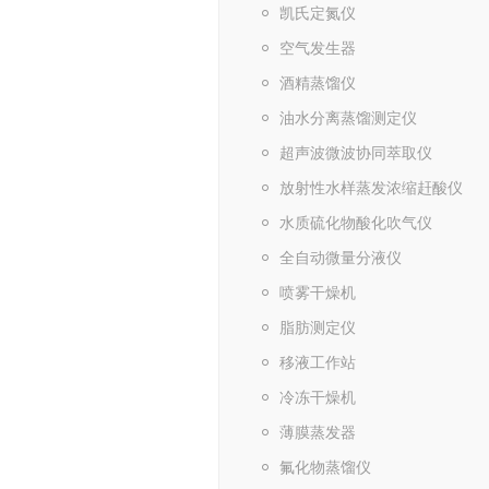
凯氏定氮仪
空气发生器
酒精蒸馏仪
油水分离蒸馏测定仪
超声波微波协同萃取仪
放射性水样蒸发浓缩赶酸仪
水质硫化物酸化吹气仪
全自动微量分液仪
喷雾干燥机
脂肪测定仪
移液工作站
冷冻干燥机
薄膜蒸发器
氟化物蒸馏仪