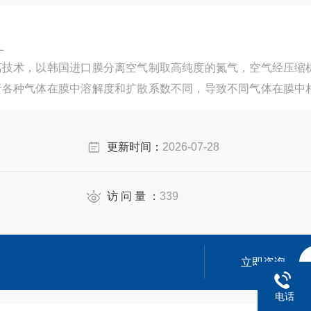
-5L
离技术，以韩国进口膜分离空气制取高纯度的氮气，空气经压缩
于各种气体在膜中溶解度和扩散系数不同，导致不同气体在膜中
，利用氧和氮等不同性质的气体在膜中具有不同的渗透速率来使
更新时间：
2026-07-28
访 问 量 ：
339
立即咨询
电话