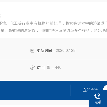
5K
环境、化工等行业中有机物的前处理，将实验过程中的溶液蒸
通量、高效率的浓缩仪，可同时快速蒸发浓缩多个样品，能处理
的条件下，将多个样品快速蒸干或浓缩至一定体积，达到快速
、农产品、生物等领域。
更新时间：
2026-07-28
访 问 量 ：
446
立即咨询
电话