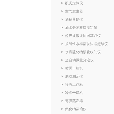
凯氏定氮仪
空气发生器
酒精蒸馏仪
油水分离蒸馏测定仪
超声波微波协同萃取仪
放射性水样蒸发浓缩赶酸仪
水质硫化物酸化吹气仪
全自动微量分液仪
喷雾干燥机
脂肪测定仪
移液工作站
冷冻干燥机
薄膜蒸发器
氟化物蒸馏仪