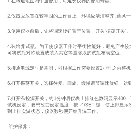
1.在转速范围内中速使用，可延长仪器的使用寿命。
2.仪器应放置在较牢固的工作台上，环境应清洁整齐 ,通风干
3.使用仪器前后，先将调速旋钮置于位置，开关“振荡开关
4.装培养试瓶。为了使仪器工作时平衡性能好，避免产生
可将试瓶对称放置或装入其它等量溶液的试瓶布满空位
5.接通电源定时是常闭，可根据工作需要设置2小时之内
6.打开振荡开关，选择往复、回旋、缓慢调节调速旋钮，
7.打开温控源开关，约1分钟后仪表上排红色数码显示400
试机设定，要想改变设定温度，按 ↗/SET 键，使上排显示
到上排实温状态，仪器数秒便开始升温工作。
维护保养：