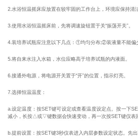
2.水浴恒温摇床应放置在较牢固的工作台上，环境应保持清
3.使用水浴恒温摇床前，先将调速旋钮置于关“振荡开关"。
4.装培养试瓶应注意以下几点：①均匀分布;②装液量不能
5.将自来水注入水箱，水位应略高于培养试瓶的内液面。
6.接通外电源，将电源开关置于“开"的位置，指示灯亮。
7.选择恒温温度：
a.设定温度：按SET键可设定或查看温度设定点。按一下
减小，长按△或▽键数据会快速变动，再一次按SET键仪
b.提前设置：按SET键3秒仪表进入内层参数设定状态。