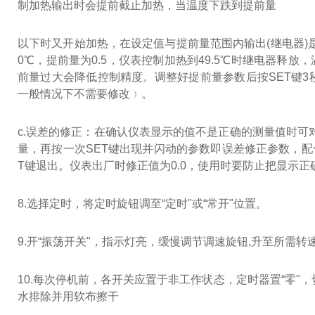
制加热输出时会提前截止加热，当温度下跌到提前量
以下时又开始加热，在设定值与提前量范围内输出(继电器)
0℃，提前量为0.5，仪表控制加热到49.5℃时继电器释放，
前量过大会降低控制精度。调整好提前量参数后按SET键
一般情况下不需要修改﹚。
c.误差的修正：在确认仪表显示的值不是正确的测量值时可
量，再按一次SET键出现并闪动的参数即误差修正参数，配合
T键退出。仪表出厂时修正值为0.0，使用时要防止把显示
8.选择定时，将定时旋钮调至“定时"或“常开"位置。
9.开“振荡开关"，指示灯亮，缓慢调节调速旋钮,升至所需转
10.每次停机前，各开关应置于非工作状态，定时器置“零
水排除并用软布擦干