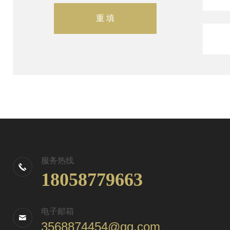
服务热线
18058779663
电子邮箱
3568874454@qq.com