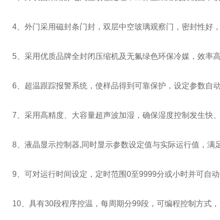
4
、外门采用磁封条门封，双层中空玻璃观察门，密封性好
5
、采用优质品牌全封闭压缩机及无氟绿色环保冷媒，效率
6
、超温跟踪报警系统，使样品得到可靠保护，设定参数自
7
、采用高精度、大容量超声波加湿，确保湿度控制发生快
8
、液晶显示控制器
,
同时显示参数设定值与实际运行值，满
9
、可对运行时间设定，定时范围
0
至
9999
分或小时并可自动
10、具有
30
段程序控温，每周期分
99
段，可编程控制方式，