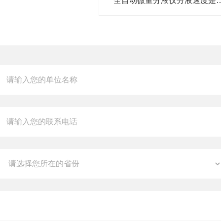
全自动微量分液仪分液速