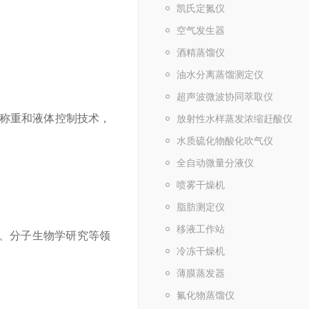
凯氏定氮仪
空气发生器
酒精蒸馏仪
油水分离蒸馏测定仪
超声波微波协同萃取仪
称重和液体控制技术，
放射性水样蒸发浓缩赶酸仪
水质硫化物酸化吹气仪
全自动微量分液仪
喷雾干燥机
脂肪测定仪
移液工作站
析、分子生物学研究等领
冷冻干燥机
薄膜蒸发器
氟化物蒸馏仪