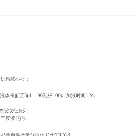
整机精致小巧；
液体积低至5µL，96孔板100µL加液时间12s。
整版或任意列。
液至废液瓶内。